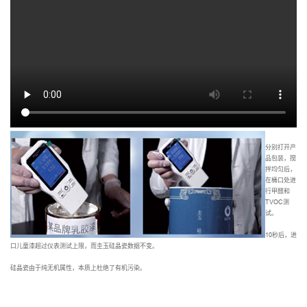
分别打开产
品包装，搅
拌均匀后，
在桶口处进
行甲醛和
TVOC测
试。
10秒后，进
口儿童漆超过仪表测试上限，而圭玉硅晶瓷数据不变。
硅晶瓷由于纯无机属性，本质上杜绝了有机污染。