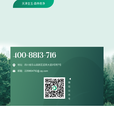
天津圭玉·森林奇净
400-8813-716
地址：四川省乐山高新区迎宾大道3号附7号
邮箱：2259604792@.qq.com
微
信
公
众
号