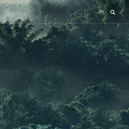
EN
招商代理
天津企业展示
天津色彩空间
天津联系我们
品牌优势
天津照片展示
加盟优势
天津企业视频
天津联系方式
加盟条件
天津我要留言
加盟流程
天津店铺查找
天津新代理资料包