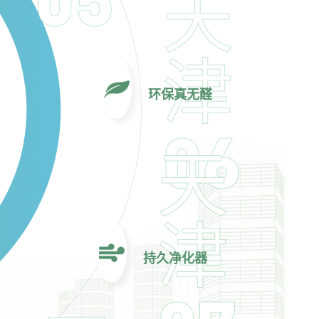
天
津
环保真无醛
06
天
津
持久净化器