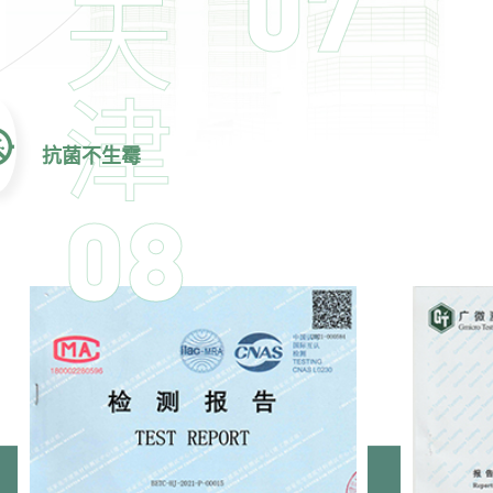
07
天
津
抗菌不生霉
08