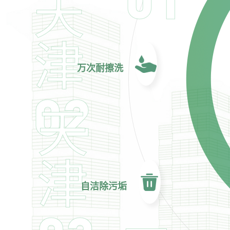
天
津
万次耐擦洗
02
天
津
自洁除污垢