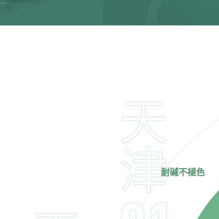
天
津
耐碱不褪色
01