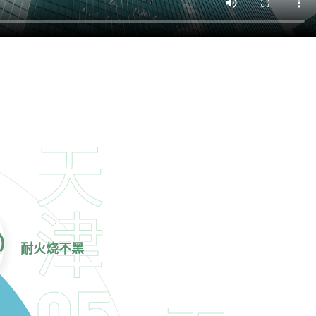
天
津
耐火烧不黑
05