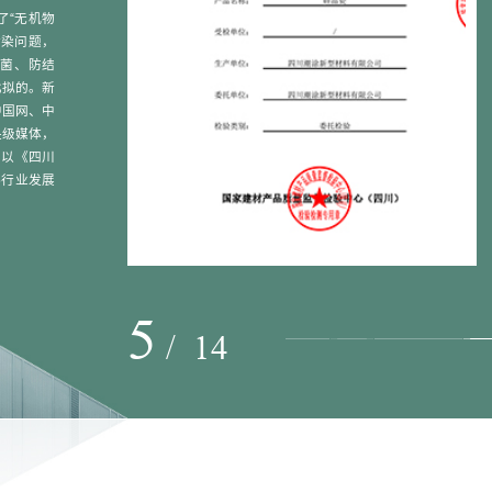
了“无机物
污染问题，
菌、防结
比拟的。新
中国网、中
央级媒体，
！以《四川
料行业发展
5
/
14