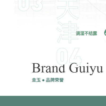
03
天
津
调湿不结露
04
Brand Guiyu
圭玉 ● 品牌荣誉