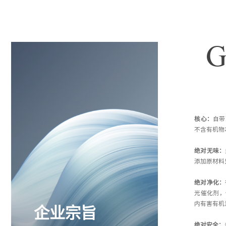
G
核心：
自带
不含有机物
绝对无味：
添加原材料
绝对净化：
光催化剂，
内有害有机
企业宗旨
绝对安全：